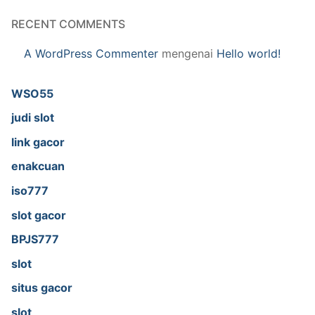
RECENT COMMENTS
A WordPress Commenter
mengenai
Hello world!
WSO55
judi slot
link gacor
enakcuan
iso777
slot gacor
BPJS777
slot
situs gacor
slot