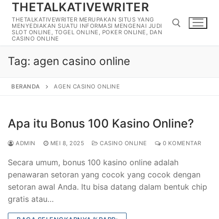
THETALKATIVEWRITER
Lompat
ke
THETALKATIVEWRITER MERUPAKAN SITUS YANG
MENYEDIAKAN SUATU INFORMASI MENGENAI JUDI
konten
SLOT ONLINE, TOGEL ONLINE, POKER ONLINE, DAN
CASINO ONLINE
Tag:
agen casino online
Cari:
BERANDA
AGEN CASINO ONLINE
Apa itu Bonus 100 Kasino Online?
ADMIN
MEI 8, 2025
CASINO ONLINE
0 KOMENTAR
Secara umum, bonus 100 kasino online adalah
penawaran setoran yang cocok yang cocok dengan
setoran awal Anda. Itu bisa datang dalam bentuk chip
gratis atau…