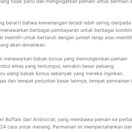
ang tidak perlu dan mengingatkan pemain untuk bermain 
 yang berarti bahwa kemenangan terjadi lebih sering daripada
juga menawarkan berbagai pembayaran untuk berbagai kombin
t memilih untuk bertaruh dengan jumlah tetap atau memili
yang akan dimainkan.
n ini menawarkan babak bonus yang memungkinkan pemain
mbol emas yang terkumpul, semakin besar peluang
cu ulang babak bonus sebanyak yang mereka inginkan.
gas dan tempat perjudian besar lainnya, tempat permainan i
ri Buffalo dari Aristocrat, yang membawa pemain ke perb
.024 cara untuk menang. Permainan ini mempertahankan ba