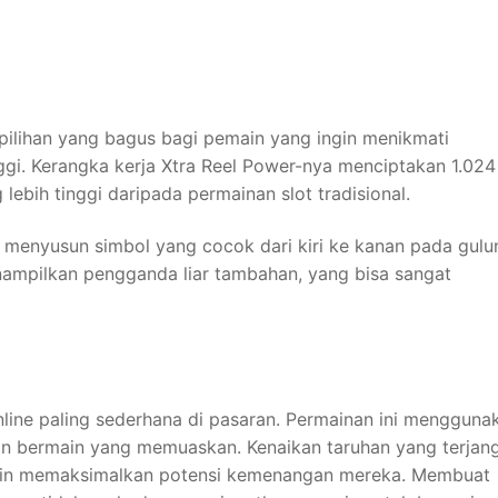
 pilihan yang bagus bagi pemain yang ingin menikmati
gi. Kerangka kerja Xtra Reel Power-nya menciptakan 1.024
bih tinggi daripada permainan slot tradisional.
menyusun simbol yang cocok dari kiri ke kanan pada gul
nampilkan pengganda liar tambahan, yang bisa sangat
nline paling sederhana di pasaran. Permainan ini mengguna
n bermain yang memuaskan. Kenaikan taruhan yang terjan
gin memaksimalkan potensi kemenangan mereka. Membuat