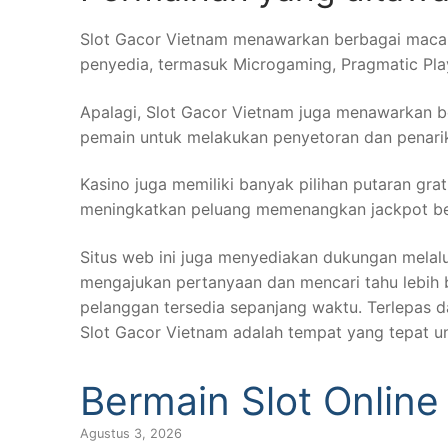
Slot Gacor Vietnam menawarkan berbagai macam
penyedia, termasuk Microgaming, Pragmatic Pla
Apalagi, Slot Gacor Vietnam juga menawarkan b
pemain untuk melakukan penyetoran dan penar
Kasino juga memiliki banyak pilihan putaran grat
meningkatkan peluang memenangkan jackpot be
Situs web ini juga menyediakan dukungan melalui
mengajukan pertanyaan dan mencari tahu lebih b
pelanggan tersedia sepanjang waktu. Terlepas 
Slot Gacor Vietnam adalah tempat yang tepat un
Bermain Slot Online 
Agustus 3, 2026