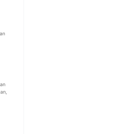
kan
nan
an,