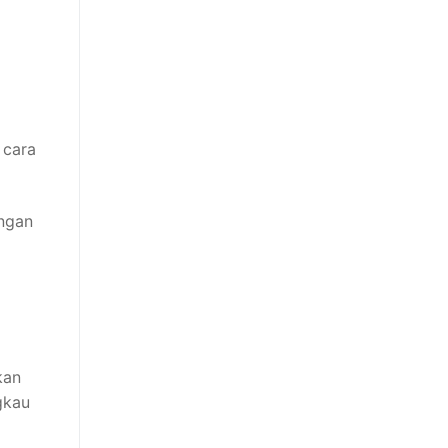
 cara
ungan
kan
gkau