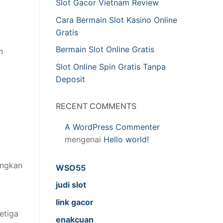
Slot Gacor Vietnam Review
Cara Bermain Slot Kasino Online
Gratis
Bermain Slot Online Gratis
n
Slot Online Spin Gratis Tanpa
Deposit
RECENT COMMENTS
A WordPress Commenter
mengenai
Hello world!
angkan
WSO55
judi slot
link gacor
etiga
enakcuan