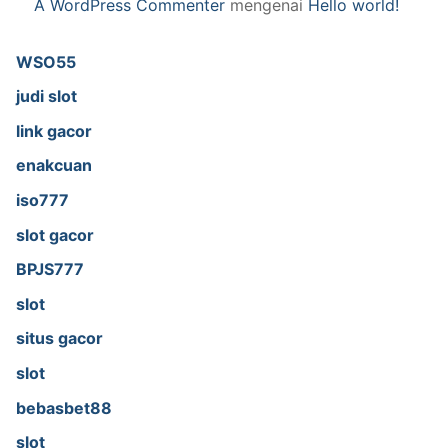
A WordPress Commenter
mengenai
Hello world!
WSO55
judi slot
link gacor
enakcuan
iso777
slot gacor
BPJS777
slot
situs gacor
slot
bebasbet88
slot