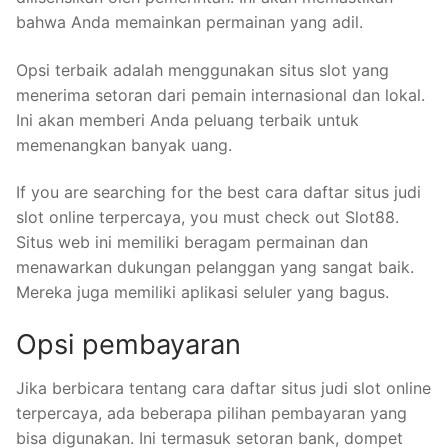
bahwa Anda memainkan permainan yang adil.
Opsi terbaik adalah menggunakan situs slot yang
menerima setoran dari pemain internasional dan lokal.
Ini akan memberi Anda peluang terbaik untuk
memenangkan banyak uang.
If you are searching for the best cara daftar situs judi
slot online terpercaya, you must check out Slot88.
Situs web ini memiliki beragam permainan dan
menawarkan dukungan pelanggan yang sangat baik.
Mereka juga memiliki aplikasi seluler yang bagus.
Opsi pembayaran
Jika berbicara tentang cara daftar situs judi slot online
terpercaya, ada beberapa pilihan pembayaran yang
bisa digunakan. Ini termasuk setoran bank, dompet