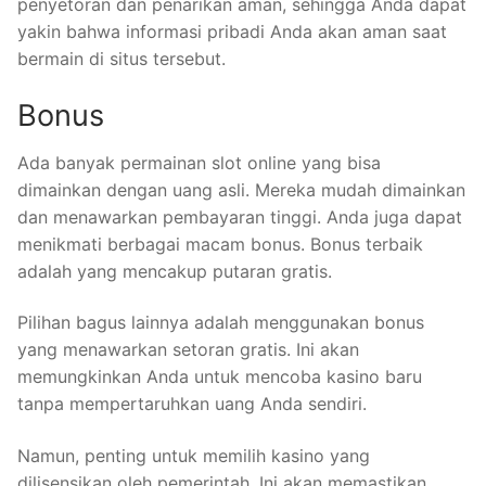
penyetoran dan penarikan aman, sehingga Anda dapat
yakin bahwa informasi pribadi Anda akan aman saat
bermain di situs tersebut.
Bonus
Ada banyak permainan slot online yang bisa
dimainkan dengan uang asli. Mereka mudah dimainkan
dan menawarkan pembayaran tinggi. Anda juga dapat
menikmati berbagai macam bonus. Bonus terbaik
adalah yang mencakup putaran gratis.
Pilihan bagus lainnya adalah menggunakan bonus
yang menawarkan setoran gratis. Ini akan
memungkinkan Anda untuk mencoba kasino baru
tanpa mempertaruhkan uang Anda sendiri.
Namun, penting untuk memilih kasino yang
dilisensikan oleh pemerintah. Ini akan memastikan