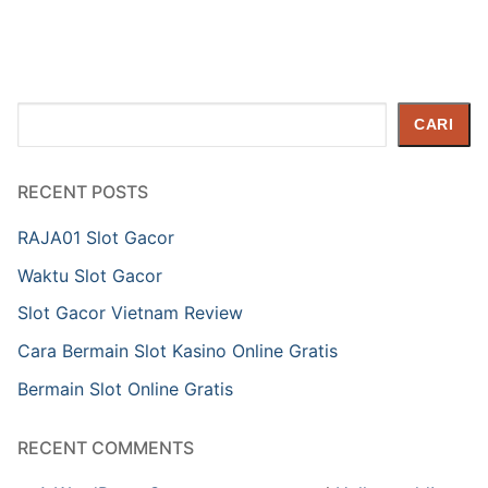
Cari
CARI
RECENT POSTS
RAJA01 Slot Gacor
Waktu Slot Gacor
Slot Gacor Vietnam Review
Cara Bermain Slot Kasino Online Gratis
Bermain Slot Online Gratis
RECENT COMMENTS