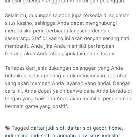
langsung dengan anggota tim dukungan pelanggan.
Selain itu, dukungan telepon juga tersedia di sejumlah
situs kasino, sehingga Anda dapat menghubungi
mereka jika perlu berbicara langsung dengan
seseorang. Staf di kasino ini akan dengan senang hati
membantu Anda jika Anda memiliki pertanyaan
tentang akun Anda atau aspek lain dari situs ini.
Terlepas dari jenis dukungan pelanggan yang Anda
butuhkan, selalu penting untuk menemukan operator
yang akan memberi Anda layanan yang andal. Dengan
cara ini, Anda dapat yakin bahwa dana Anda berada di
tangan yang baik dan Anda akan memiliki pengalaman
bermain game yang positif.
Tagged
daftar judi slot
,
daftar slot gacor
,
home
,
judi online
,
judi slot
,
pragmatic play
,
situs judi slot