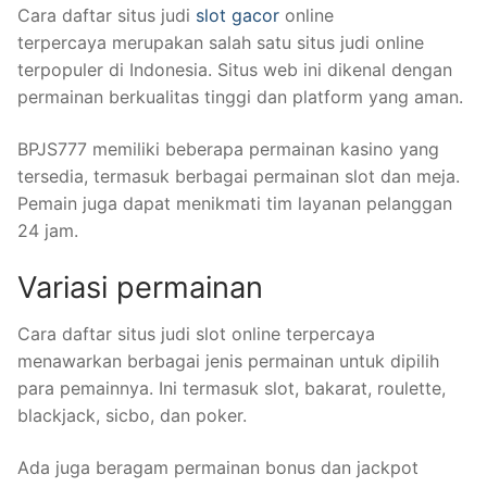
Cara daftar situs judi
slot gacor
online
terpercaya merupakan salah satu situs judi online
terpopuler di Indonesia. Situs web ini dikenal dengan
permainan berkualitas tinggi dan platform yang aman.
BPJS777 memiliki beberapa permainan kasino yang
tersedia, termasuk berbagai permainan slot dan meja.
Pemain juga dapat menikmati tim layanan pelanggan
24 jam.
Variasi permainan
Cara daftar situs judi slot online terpercaya
menawarkan berbagai jenis permainan untuk dipilih
para pemainnya. Ini termasuk slot, bakarat, roulette,
blackjack, sicbo, dan poker.
Ada juga beragam permainan bonus dan jackpot