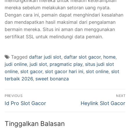
memungkinkan mereka untuk melatih keterampilan
mereka sebelum melakukan setoran uang nyata.
Dengan cara ini, pemain dapat menghindari kesalahan
dan mendapatkan hasil maksimal dari pengalaman
bermain mereka. Situs ini aman dan menggunakan
sertifikat SSL untuk melindungi data pemain.
Tagged
daftar judi slot
,
daftar slot gacor
,
home
,
judi online
,
judi slot
,
pragmatic play
,
situs judi slot
online
,
slot gacor
,
slot gacor hari ini
,
slot online
,
slot
terbaik 2026
,
sweet bonanza
Navigasi
PREVIOUS
NEXT
pos
Previous
Next
Id Pro Slot Gacor
Heylink Slot Gacor
post:
post:
Tinggalkan Balasan