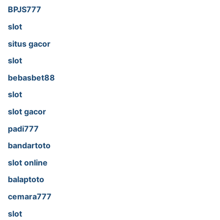
BPJS777
slot
situs gacor
slot
bebasbet88
slot
slot gacor
padi777
bandartoto
slot online
balaptoto
cemara777
slot