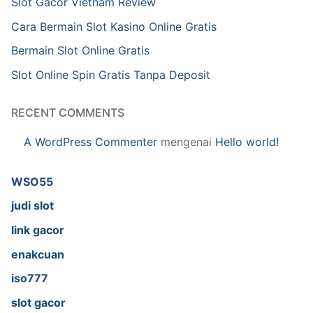
Slot Gacor Vietnam Review
Cara Bermain Slot Kasino Online Gratis
Bermain Slot Online Gratis
Slot Online Spin Gratis Tanpa Deposit
RECENT COMMENTS
A WordPress Commenter
mengenai
Hello world!
WSO55
judi slot
link gacor
enakcuan
iso777
slot gacor