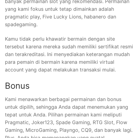
banyak permainan slot yang rekomendasi. Permainan
yang kami fokus untuk tetap dimainkan adalah
pragmatic play, Five Lucky Lions, habanero dan
spadegaming.
Kamu tidak perlu khawatir bermain dengan site
tersebut karena mereka sudah memiliki sertifikat resmi
dan terakreditasi. Ini menyediakan keterangan mudah
para pemain di bermain karena memiliki virtual
account yang dapat melakukan transaksi mulai.
Bonus
Kami menawarkan berbagai permainan dan bonus
untuk dipilih, sehingga Anda dapat menemukan yang
tepat untuk Anda. Pilihan permainan kami meliputi
Pragmatic, Joker123, Spade Gaming, RTG Slot, Flow
Gaming, MicroGaming, Playngo, CQ9, dan banyak lagi.
Plus, Anda bisa memenangkan uang nyata!