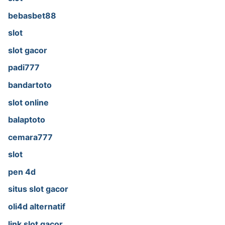
bebasbet88
slot
slot gacor
padi777
bandartoto
slot online
balaptoto
cemara777
slot
pen 4d
situs slot gacor
oli4d alternatif
link slot gacor