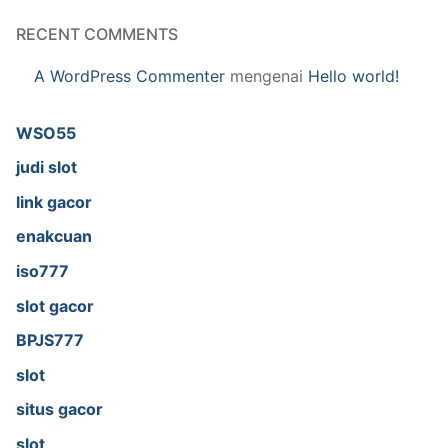
RECENT COMMENTS
A WordPress Commenter
mengenai
Hello world!
WSO55
judi slot
link gacor
enakcuan
iso777
slot gacor
BPJS777
slot
situs gacor
slot