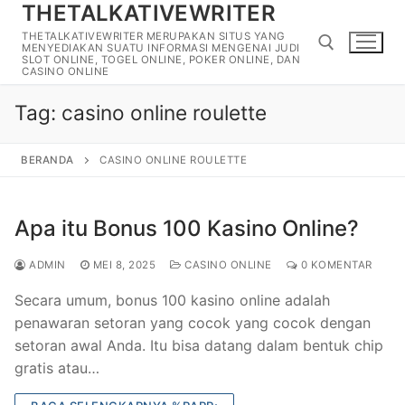
THETALKATIVEWRITER
Lompat
ke
THETALKATIVEWRITER MERUPAKAN SITUS YANG
MENYEDIAKAN SUATU INFORMASI MENGENAI JUDI
konten
SLOT ONLINE, TOGEL ONLINE, POKER ONLINE, DAN
CASINO ONLINE
Tag:
casino online roulette
Cari:
BERANDA
CASINO ONLINE ROULETTE
Apa itu Bonus 100 Kasino Online?
ADMIN
MEI 8, 2025
CASINO ONLINE
0 KOMENTAR
Secara umum, bonus 100 kasino online adalah
penawaran setoran yang cocok yang cocok dengan
setoran awal Anda. Itu bisa datang dalam bentuk chip
gratis atau…