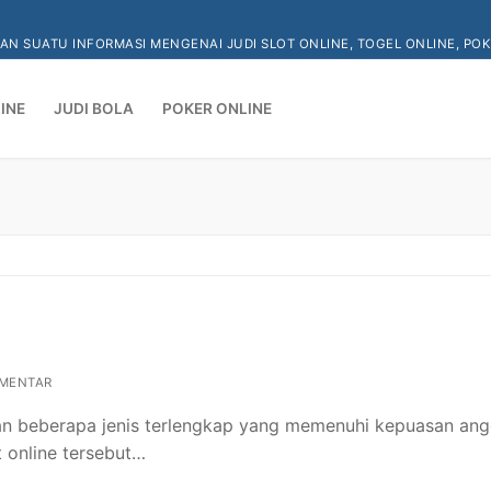
N SUATU INFORMASI MENGENAI JUDI SLOT ONLINE, TOGEL ONLINE, POK
INE
JUDI BOLA
POKER ONLINE
Cari:
MENTAR
gan beberapa jenis terlengkap yang memenuhi kepuasan an
t online tersebut…