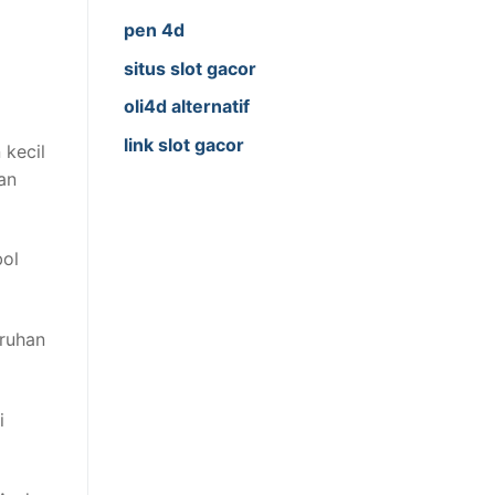
pen 4d
situs slot gacor
oli4d alternatif
link slot gacor
 kecil
an
bol
aruhan
i