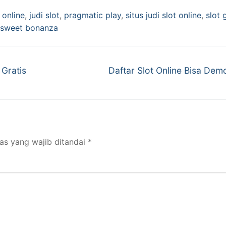
 online
,
judi slot
,
pragmatic play
,
situs judi slot online
,
slot 
sweet bonanza
Next
Gratis
Daftar Slot Online Bisa Dem
post:
as yang wajib ditandai
*