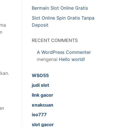
Bermain Slot Online Gratis
Slot Online Spin Gratis Tanpa
ama
Deposit
an
RECENT COMMENTS
A WordPress Commenter
mengenai
Hello world!
kan.
WSO55
judi slot
link gacor
enakcuan
an
iso777
slot gacor