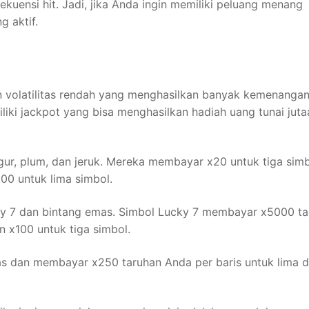
kuensi hit. Jadi, jika Anda ingin memiliki peluang menang
g aktif.
 volatilitas rendah yang menghasilkan banyak kemenangan
iliki jackpot yang bisa menghasilkan hadiah uang tunai juta
ggur, plum, dan jeruk. Mereka membayar x20 untuk tiga sim
00 untuk lima simbol.
ky 7 dan bintang emas. Simbol Lucky 7 membayar x5000 t
n x100 untuk tiga simbol.
mas dan membayar x250 taruhan Anda per baris untuk lima d