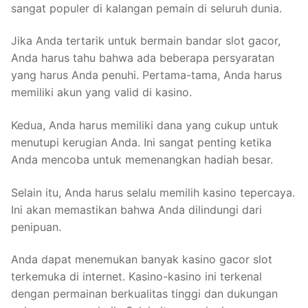
sangat populer di kalangan pemain di seluruh dunia.
Jika Anda tertarik untuk bermain bandar slot gacor,
Anda harus tahu bahwa ada beberapa persyaratan
yang harus Anda penuhi. Pertama-tama, Anda harus
memiliki akun yang valid di kasino.
Kedua, Anda harus memiliki dana yang cukup untuk
menutupi kerugian Anda. Ini sangat penting ketika
Anda mencoba untuk memenangkan hadiah besar.
Selain itu, Anda harus selalu memilih kasino tepercaya.
Ini akan memastikan bahwa Anda dilindungi dari
penipuan.
Anda dapat menemukan banyak kasino gacor slot
terkemuka di internet. Kasino-kasino ini terkenal
dengan permainan berkualitas tinggi dan dukungan