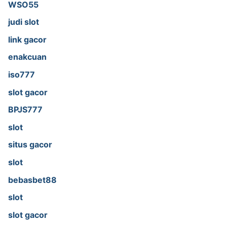
WSO55
judi slot
link gacor
enakcuan
iso777
slot gacor
BPJS777
slot
situs gacor
slot
bebasbet88
slot
slot gacor