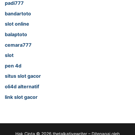
padi777
bandartoto
slot online
balaptoto
cemara777
slot
pen 4d
situs slot gacor
oli4d alternatif
link slot gacor
Hak Cipta © 2026 thetalkativewriter – Ditenagai oleh