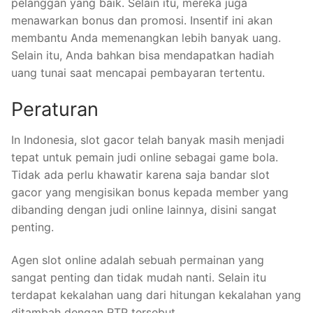
pelanggan yang baik. Selain itu, mereka juga
menawarkan bonus dan promosi. Insentif ini akan
membantu Anda memenangkan lebih banyak uang.
Selain itu, Anda bahkan bisa mendapatkan hadiah
uang tunai saat mencapai pembayaran tertentu.
Peraturan
In Indonesia, slot gacor telah banyak masih menjadi
tepat untuk pemain judi online sebagai game bola.
Tidak ada perlu khawatir karena saja bandar slot
gacor yang mengisikan bonus kepada member yang
dibanding dengan judi online lainnya, disini sangat
penting.
Agen slot online adalah sebuah permainan yang
sangat penting dan tidak mudah nanti. Selain itu
terdapat kekalahan uang dari hitungan kekalahan yang
ditambah dengan RTP tersebut.