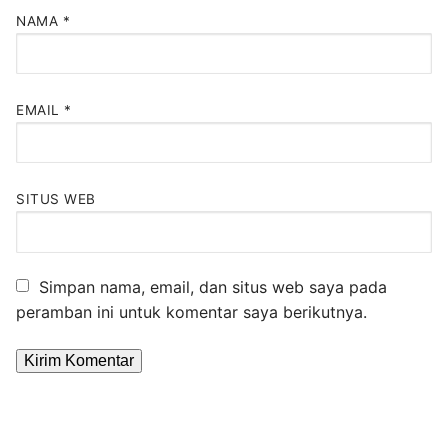
NAMA
*
EMAIL
*
SITUS WEB
Simpan nama, email, dan situs web saya pada
peramban ini untuk komentar saya berikutnya.