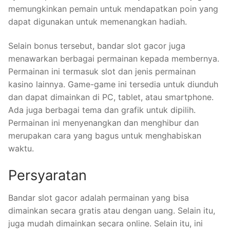
memungkinkan pemain untuk mendapatkan poin yang
dapat digunakan untuk memenangkan hadiah.
Selain bonus tersebut, bandar slot gacor juga
menawarkan berbagai permainan kepada membernya.
Permainan ini termasuk slot dan jenis permainan
kasino lainnya. Game-game ini tersedia untuk diunduh
dan dapat dimainkan di PC, tablet, atau smartphone.
Ada juga berbagai tema dan grafik untuk dipilih.
Permainan ini menyenangkan dan menghibur dan
merupakan cara yang bagus untuk menghabiskan
waktu.
Persyaratan
Bandar slot gacor adalah permainan yang bisa
dimainkan secara gratis atau dengan uang. Selain itu,
juga mudah dimainkan secara online. Selain itu, ini