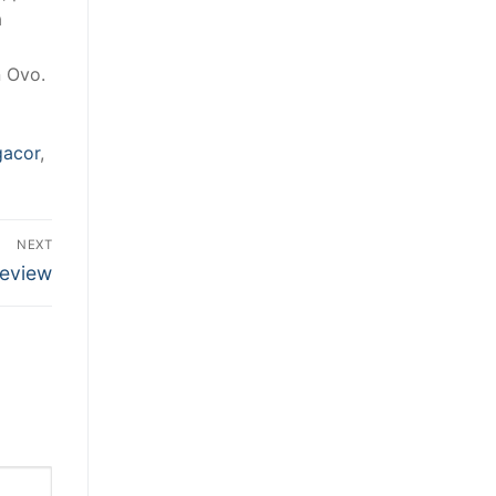
a
n Ovo.
gacor
,
NEXT
Review