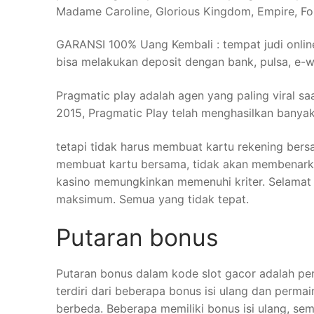
Madame Caroline, Glorious Kingdom, Empire, For
GARANSI 100% Uang Kembali : tempat judi online 
bisa melakukan deposit dengan bank, pulsa, e-wa
Pragmatic play adalah agen yang paling viral sa
2015, Pragmatic Play telah menghasilkan banyak
tetapi tidak harus membuat kartu rekening bers
membuat kartu bersama, tidak akan membenarka
kasino memungkinkan memenuhi kriter. Selama
maksimum. Semua yang tidak tepat.
Putaran bonus
Putaran bonus dalam kode slot gacor adalah per
terdiri dari beberapa bonus isi ulang dan perma
berbeda. Beberapa memiliki bonus isi ulang, seme