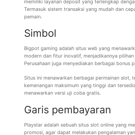
memiliki layanan deposit yang terlengkap deng
Termasuk sistem transaksi yang mudah dan cepa
pemain.
Simbol
Bigpot gaming adalah situs web yang menawarka
modern dan fitur inovatif, menjadikannya piliha
Perusahaan juga menyediakan berbagai bonus pe
Situs ini menawarkan berbagai permainan slot, 
kemenangan maksimum yang tinggi dan tersedia 
menawarkan versi uji coba gratis.
Garis pembayaran
Playstar adalah sebuah situs slot online yang m
promosi, agar dapat melakukan pengalaman yang 