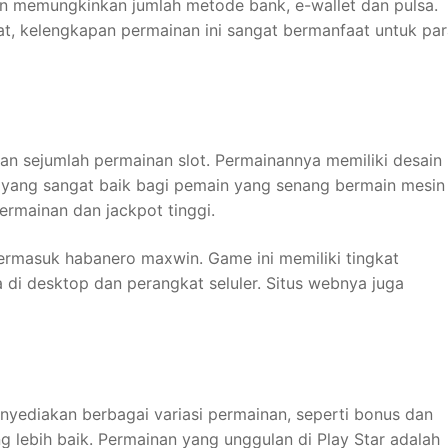
an memungkinkan jumlah metode bank, e-wallet dan pulsa.
t, kelengkapan permainan ini sangat bermanfaat untuk par
n sejumlah permainan slot. Permainannya memiliki desain
n yang sangat baik bagi pemain yang senang bermain mesin 
rmainan dan jackpot tinggi.
termasuk habanero maxwin. Game ini memiliki tingkat
di desktop dan perangkat seluler. Situs webnya juga
enyediakan berbagai variasi permainan, seperti bonus dan
lebih baik. Permainan yang unggulan di Play Star adalah