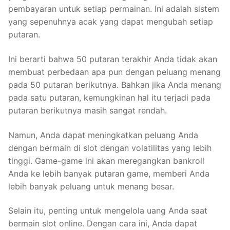
pembayaran untuk setiap permainan. Ini adalah sistem
yang sepenuhnya acak yang dapat mengubah setiap
putaran.
Ini berarti bahwa 50 putaran terakhir Anda tidak akan
membuat perbedaan apa pun dengan peluang menang
pada 50 putaran berikutnya. Bahkan jika Anda menang
pada satu putaran, kemungkinan hal itu terjadi pada
putaran berikutnya masih sangat rendah.
Namun, Anda dapat meningkatkan peluang Anda
dengan bermain di slot dengan volatilitas yang lebih
tinggi. Game-game ini akan meregangkan bankroll
Anda ke lebih banyak putaran game, memberi Anda
lebih banyak peluang untuk menang besar.
Selain itu, penting untuk mengelola uang Anda saat
bermain slot online. Dengan cara ini, Anda dapat