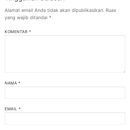
Alamat email Anda tidak akan dipublikasikan.
Ruas
yang wajib ditandai
*
KOMENTAR
*
NAMA
*
EMAIL
*