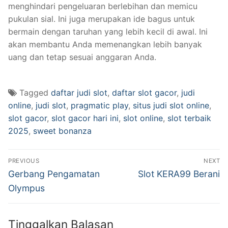
menghindari pengeluaran berlebihan dan memicu
pukulan sial. Ini juga merupakan ide bagus untuk
bermain dengan taruhan yang lebih kecil di awal. Ini
akan membantu Anda memenangkan lebih banyak
uang dan tetap sesuai anggaran Anda.
Tagged
daftar judi slot
,
daftar slot gacor
,
judi
online
,
judi slot
,
pragmatic play
,
situs judi slot online
,
slot gacor
,
slot gacor hari ini
,
slot online
,
slot terbaik
2025
,
sweet bonanza
Navigasi
PREVIOUS
NEXT
pos
Previous
Next
Gerbang Pengamatan
Slot KERA99 Berani
post:
post:
Olympus
Tinggalkan Balasan