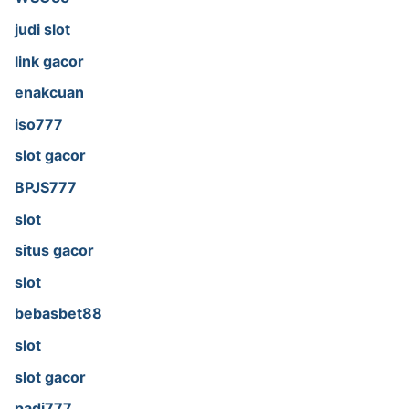
judi slot
link gacor
enakcuan
iso777
slot gacor
BPJS777
slot
situs gacor
slot
bebasbet88
slot
slot gacor
padi777