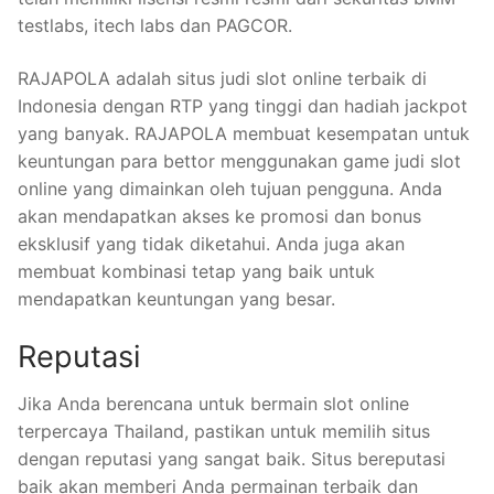
testlabs, itech labs dan PAGCOR.
RAJAPOLA adalah situs judi slot online terbaik di
Indonesia dengan RTP yang tinggi dan hadiah jackpot
yang banyak. RAJAPOLA membuat kesempatan untuk
keuntungan para bettor menggunakan game judi slot
online yang dimainkan oleh tujuan pengguna. Anda
akan mendapatkan akses ke promosi dan bonus
eksklusif yang tidak diketahui. Anda juga akan
membuat kombinasi tetap yang baik untuk
mendapatkan keuntungan yang besar.
Reputasi
Jika Anda berencana untuk bermain slot online
terpercaya Thailand, pastikan untuk memilih situs
dengan reputasi yang sangat baik. Situs bereputasi
baik akan memberi Anda permainan terbaik dan