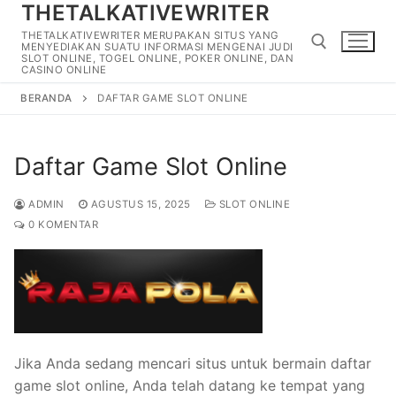
THETALKATIVEWRITER
Lompat
ke
THETALKATIVEWRITER MERUPAKAN SITUS YANG
MENYEDIAKAN SUATU INFORMASI MENGENAI JUDI
konten
SLOT ONLINE, TOGEL ONLINE, POKER ONLINE, DAN
CASINO ONLINE
BERANDA
DAFTAR GAME SLOT ONLINE
Cari:
Daftar Game Slot Online
ADMIN
AGUSTUS 15, 2025
SLOT ONLINE
0 KOMENTAR
Jika Anda sedang mencari situs untuk bermain daftar
game slot online, Anda telah datang ke tempat yang