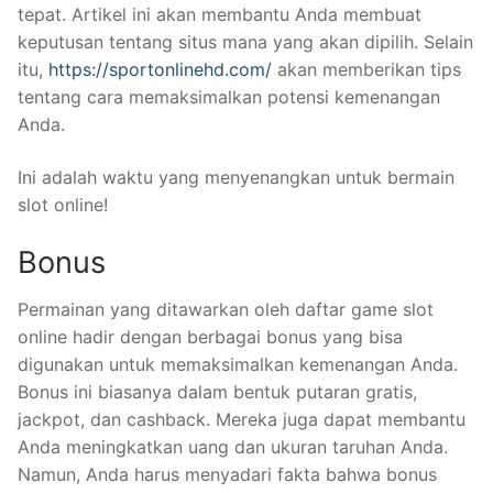
tepat. Artikel ini akan membantu Anda membuat
keputusan tentang situs mana yang akan dipilih. Selain
itu,
https://sportonlinehd.com/
akan memberikan tips
tentang cara memaksimalkan potensi kemenangan
Anda.
Ini adalah waktu yang menyenangkan untuk bermain
slot online!
Bonus
Permainan yang ditawarkan oleh daftar game slot
online hadir dengan berbagai bonus yang bisa
digunakan untuk memaksimalkan kemenangan Anda.
Bonus ini biasanya dalam bentuk putaran gratis,
jackpot, dan cashback. Mereka juga dapat membantu
Anda meningkatkan uang dan ukuran taruhan Anda.
Namun, Anda harus menyadari fakta bahwa bonus