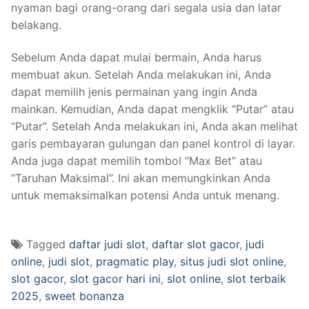
nyaman bagi orang-orang dari segala usia dan latar
belakang.
Sebelum Anda dapat mulai bermain, Anda harus
membuat akun. Setelah Anda melakukan ini, Anda
dapat memilih jenis permainan yang ingin Anda
mainkan. Kemudian, Anda dapat mengklik “Putar” atau
“Putar”. Setelah Anda melakukan ini, Anda akan melihat
garis pembayaran gulungan dan panel kontrol di layar.
Anda juga dapat memilih tombol “Max Bet” atau
“Taruhan Maksimal”. Ini akan memungkinkan Anda
untuk memaksimalkan potensi Anda untuk menang.
Tagged
daftar judi slot
,
daftar slot gacor
,
judi
online
,
judi slot
,
pragmatic play
,
situs judi slot online
,
slot gacor
,
slot gacor hari ini
,
slot online
,
slot terbaik
2025
,
sweet bonanza