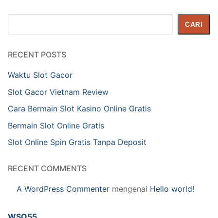
Cari
CARI
RECENT POSTS
Waktu Slot Gacor
Slot Gacor Vietnam Review
Cara Bermain Slot Kasino Online Gratis
Bermain Slot Online Gratis
Slot Online Spin Gratis Tanpa Deposit
RECENT COMMENTS
A WordPress Commenter
mengenai
Hello world!
WSO55