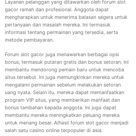
Layanan pelanggan yang ditawarkan oleh forum slot
gacor ramah dan profesional. Anggota dapat
mengharapkan untuk menerima balasan segera untuk
pertanyaan dan masalah mereka. Ini termasuk
informasi tentang permainan yang tersedia, serta
metode pembayaran.
Forum slot gacor juga menawarkan berbagai opsi
bonus, termasuk putaran gratis dan bonus setoran. Ini
membantu mendorong pemain baru untuk mencoba
situs tersebut. Ini juga memungkinkan mereka untuk
mengalami permainan sebelum melakukan setoran
uang nyata. Selain itu, mereka dapat memanfaatkan
program VIP situs, yang memberikan manfaat dan
bonus tambahan kepada anggota. Ini juga dapat
membantu mereka meningkatkan peluang mereka
untuk menang besar. Alhasil forum slot gacor menjadi
salah satu casino online terpopuler di asia.