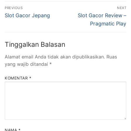
Navigasi
PREVIOUS
NEXT
pos
Previous
Next
Slot Gacor Jepang
Slot Gacor Review –
post:
post:
Pragmatic Play
Tinggalkan Balasan
Alamat email Anda tidak akan dipublikasikan.
Ruas
yang wajib ditandai
*
KOMENTAR
*
NAMA
*