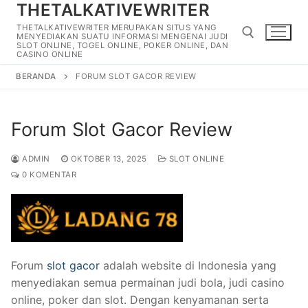
THETALKATIVEWRITER
Lompat
ke
THETALKATIVEWRITER MERUPAKAN SITUS YANG
MENYEDIAKAN SUATU INFORMASI MENGENAI JUDI
konten
SLOT ONLINE, TOGEL ONLINE, POKER ONLINE, DAN
CASINO ONLINE
BERANDA
FORUM SLOT GACOR REVIEW
Cari:
Forum Slot Gacor Review
ADMIN
OKTOBER 13, 2025
SLOT ONLINE
0 KOMENTAR
Forum
slot gacor
adalah website di Indonesia yang
menyediakan semua permainan judi bola, judi casino
online, poker dan slot. Dengan kenyamanan serta