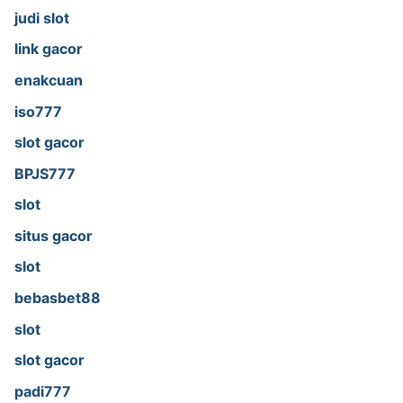
judi slot
link gacor
enakcuan
iso777
slot gacor
BPJS777
slot
situs gacor
slot
bebasbet88
slot
slot gacor
padi777