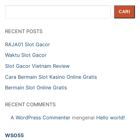
Cari
CARI
RECENT POSTS
RAJA01 Slot Gacor
Waktu Slot Gacor
Slot Gacor Vietnam Review
Cara Bermain Slot Kasino Online Gratis
Bermain Slot Online Gratis
RECENT COMMENTS
A WordPress Commenter
mengenai
Hello world!
WSO55