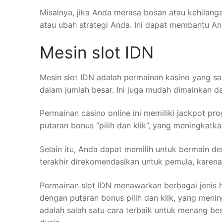
Misalnya, jika Anda merasa bosan atau kehilang
atau ubah strategi Anda. Ini dapat membantu A
Mesin slot IDN
Mesin slot IDN adalah permainan kasino yang
dalam jumlah besar. Ini juga mudah dimainkan da
Permainan casino online ini memiliki jackpot pro
putaran bonus “pilih dan klik”, yang meningkat
Selain itu, Anda dapat memilih untuk bermain 
terakhir direkomendasikan untuk pemula, karena
Permainan slot IDN menawarkan berbagai jenis h
dengan putaran bonus pilih dan klik, yang men
adalah salah satu cara terbaik untuk menang be