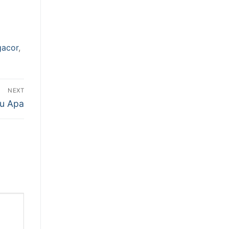
gacor
,
NEXT
tu Apa