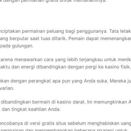
nciptakan permainan peluang bagi penggunanya. Tata letak
yang berputar saat tuas ditarik. Pemain dapat memenangka
pada gulungan.
 karena menawarkan cara yang lebih terjangkau untuk meni
ktu dan energi dibandingkan dengan pergi ke kasino fisik.
mainkan dengan perangkat apa pun yang Anda suka. Mereka j
arian.
e dibandingkan bermain di kasino darat. Ini memungkinkan 
 dan tingkat keahlian Anda.
encobanya di versi gratis situs sebelum menghabiskan uan
 permainan dan mengembangkan beberapa strategi untuk