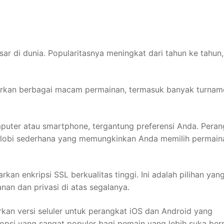
sar di dunia. Popularitasnya meningkat dari tahun ke tahun
rkan berbagai macam permainan, termasuk banyak turname
puter atau smartphone, tergantung preferensi Anda. Peran
ka lobi sederhana yang memungkinkan Anda memilih permain
an enkripsi SSL berkualitas tinggi. Ini adalah pilihan yan
n dan privasi di atas segalanya.
kan versi seluler untuk perangkat iOS dan Android yang
h opsi yang sangat populer bagi pemain yang lebih suka ber