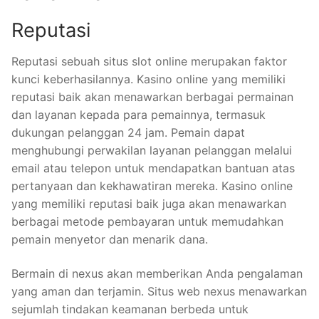
Reputasi
Reputasi sebuah situs slot online merupakan faktor
kunci keberhasilannya. Kasino online yang memiliki
reputasi baik akan menawarkan berbagai permainan
dan layanan kepada para pemainnya, termasuk
dukungan pelanggan 24 jam. Pemain dapat
menghubungi perwakilan layanan pelanggan melalui
email atau telepon untuk mendapatkan bantuan atas
pertanyaan dan kekhawatiran mereka. Kasino online
yang memiliki reputasi baik juga akan menawarkan
berbagai metode pembayaran untuk memudahkan
pemain menyetor dan menarik dana.
Bermain di nexus akan memberikan Anda pengalaman
yang aman dan terjamin. Situs web nexus menawarkan
sejumlah tindakan keamanan berbeda untuk