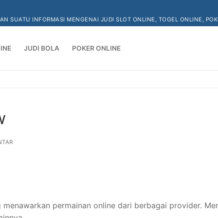
N SUATU INFORMASI MENGENAI JUDI SLOT ONLINE, TOGEL ONLINE, POK
INE
JUDI BOLA
POKER ONLINE
Cari:
w
NTAR
 menawarkan permainan online dari berbagai provider. Me
ainnya.