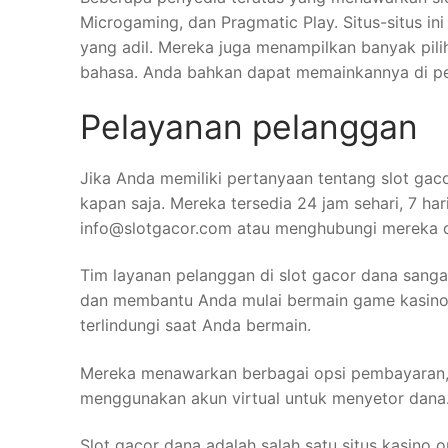
Microgaming, dan Pragmatic Play. Situs-situs in
yang adil. Mereka juga menampilkan banyak pil
bahasa. Anda bahkan dapat memainkannya di pe
Pelayanan pelanggan
Jika Anda memiliki pertanyaan tentang slot ga
kapan saja. Mereka tersedia 24 jam sehari, 7 h
info@slotgacor.com atau menghubungi mereka d
Tim layanan pelanggan di slot gacor dana san
dan membantu Anda mulai bermain game kasino
terlindungi saat Anda bermain.
Mereka menawarkan berbagai opsi pembayaran, t
menggunakan akun virtual untuk menyetor dana
Slot gacor dana adalah salah satu situs kasino