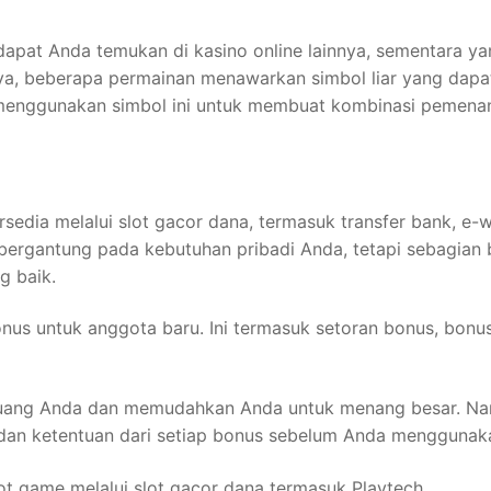
dapat Anda temukan di kasino online lainnya, sementara yan
alnya, beberapa permainan menawarkan simbol liar yang dapa
 menggunakan simbol ini untuk membuat kombinasi pemena
edia melalui slot gacor dana, termasuk transfer bank, e-wa
n bergantung pada kebutuhan pribadi Anda, tetapi sebagian 
g baik.
bonus untuk anggota baru. Ini termasuk setoran bonus, bonu
 uang Anda dan memudahkan Anda untuk menang besar. Na
dan ketentuan dari setiap bonus sebelum Anda menggunak
t game melalui slot gacor dana termasuk Playtech,