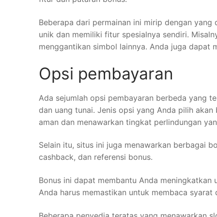
Beberapa dari permainan ini mirip dengan yang 
unik dan memiliki fitur spesialnya sendiri. Mis
menggantikan simbol lainnya. Anda juga dapat
Opsi pembayaran
Ada sejumlah opsi pembayaran berbeda yang ters
dan uang tunai. Jenis opsi yang Anda pilih aka
aman dan menawarkan tingkat perlindungan yan
Selain itu, situs ini juga menawarkan berbagai 
cashback, dan referensi bonus.
Bonus ini dapat membantu Anda meningkatkan
Anda harus memastikan untuk membaca syarat 
Beberapa penyedia teratas yang menawarkan slo