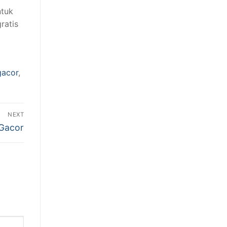
ntuk
ratis
gacor
,
NEXT
 Gacor