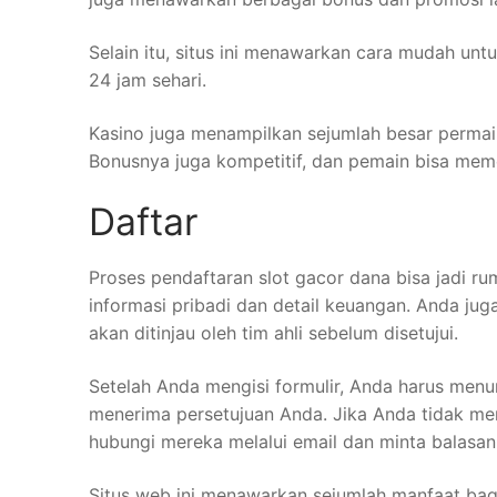
Selain itu, situs ini menawarkan cara mudah un
24 jam sehari.
Kasino juga menampilkan sejumlah besar permai
Bonusnya juga kompetitif, dan pemain bisa mem
Daftar
Proses pendaftaran slot gacor dana bisa jadi rum
informasi pribadi dan detail keuangan. Anda jug
akan ditinjau oleh tim ahli sebelum disetujui.
Setelah Anda mengisi formulir, Anda harus menu
menerima persetujuan Anda. Jika Anda tidak men
hubungi mereka melalui email dan minta balasan
Situs web ini menawarkan sejumlah manfaat bag