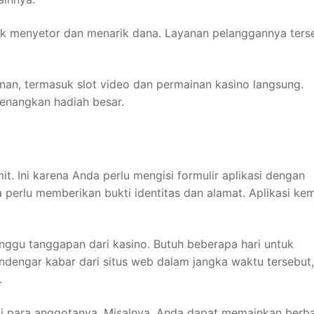
tuk menyetor dan menarik dana. Layanan pelanggannya ters
nan, termasuk slot video dan permainan kasino langsung.
enangkan hadiah besar.
it. Ini karena Anda perlu mengisi formulir aplikasi dengan
a perlu memberikan bukti identitas dan alamat. Aplikasi ke
nggu tanggapan dari kasino. Butuh beberapa hari untuk
dengar kabar dari situs web dalam jangka waktu tersebut,
.
i para anggotanya. Misalnya, Anda dapat memainkan berb