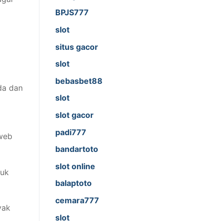
BPJS777
slot
situs gacor
slot
bebasbet88
da dan
slot
slot gacor
padi777
 web
bandartoto
slot online
suk
balaptoto
cemara777
yak
slot