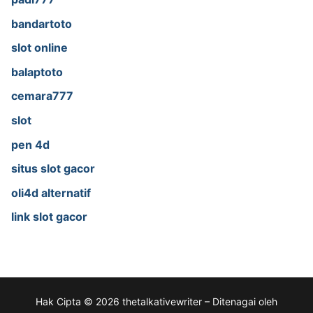
bandartoto
slot online
balaptoto
cemara777
slot
pen 4d
situs slot gacor
oli4d alternatif
link slot gacor
Hak Cipta © 2026 thetalkativewriter – Ditenagai oleh