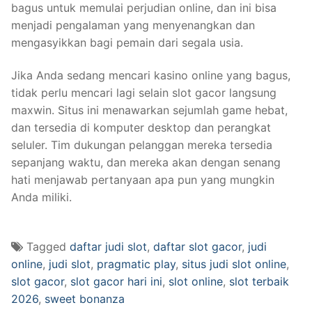
bagus untuk memulai perjudian online, dan ini bisa
menjadi pengalaman yang menyenangkan dan
mengasyikkan bagi pemain dari segala usia.
Jika Anda sedang mencari kasino online yang bagus,
tidak perlu mencari lagi selain slot gacor langsung
maxwin. Situs ini menawarkan sejumlah game hebat,
dan tersedia di komputer desktop dan perangkat
seluler. Tim dukungan pelanggan mereka tersedia
sepanjang waktu, dan mereka akan dengan senang
hati menjawab pertanyaan apa pun yang mungkin
Anda miliki.
Tagged
daftar judi slot
,
daftar slot gacor
,
judi
online
,
judi slot
,
pragmatic play
,
situs judi slot online
,
slot gacor
,
slot gacor hari ini
,
slot online
,
slot terbaik
2026
,
sweet bonanza