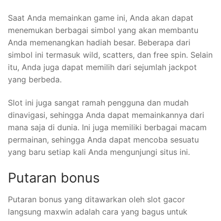
Saat Anda memainkan game ini, Anda akan dapat
menemukan berbagai simbol yang akan membantu
Anda memenangkan hadiah besar. Beberapa dari
simbol ini termasuk wild, scatters, dan free spin. Selain
itu, Anda juga dapat memilih dari sejumlah jackpot
yang berbeda.
Slot ini juga sangat ramah pengguna dan mudah
dinavigasi, sehingga Anda dapat memainkannya dari
mana saja di dunia. Ini juga memiliki berbagai macam
permainan, sehingga Anda dapat mencoba sesuatu
yang baru setiap kali Anda mengunjungi situs ini.
Putaran bonus
Putaran bonus yang ditawarkan oleh slot gacor
langsung maxwin adalah cara yang bagus untuk