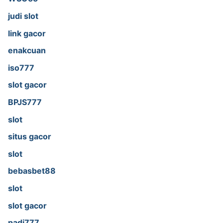
judi slot
link gacor
enakcuan
iso777
slot gacor
BPJS777
slot
situs gacor
slot
bebasbet88
slot
slot gacor
padi777