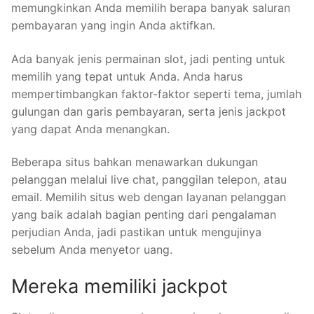
memungkinkan Anda memilih berapa banyak saluran
pembayaran yang ingin Anda aktifkan.
Ada banyak jenis permainan slot, jadi penting untuk
memilih yang tepat untuk Anda. Anda harus
mempertimbangkan faktor-faktor seperti tema, jumlah
gulungan dan garis pembayaran, serta jenis jackpot
yang dapat Anda menangkan.
Beberapa situs bahkan menawarkan dukungan
pelanggan melalui live chat, panggilan telepon, atau
email. Memilih situs web dengan layanan pelanggan
yang baik adalah bagian penting dari pengalaman
perjudian Anda, jadi pastikan untuk mengujinya
sebelum Anda menyetor uang.
Mereka memiliki jackpot