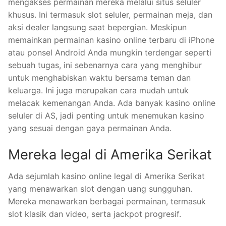
mengakses permainan mereka melalui situs seluler
khusus. Ini termasuk slot seluler, permainan meja, dan
aksi dealer langsung saat bepergian. Meskipun
memainkan permainan kasino online terbaru di iPhone
atau ponsel Android Anda mungkin terdengar seperti
sebuah tugas, ini sebenarnya cara yang menghibur
untuk menghabiskan waktu bersama teman dan
keluarga. Ini juga merupakan cara mudah untuk
melacak kemenangan Anda. Ada banyak kasino online
seluler di AS, jadi penting untuk menemukan kasino
yang sesuai dengan gaya permainan Anda.
Mereka legal di Amerika Serikat
Ada sejumlah kasino online legal di Amerika Serikat
yang menawarkan slot dengan uang sungguhan.
Mereka menawarkan berbagai permainan, termasuk
slot klasik dan video, serta jackpot progresif.