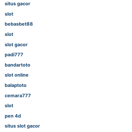
situs gacor
slot
bebasbet88
slot
slot gacor
padi777
bandartoto
slot online
balaptoto
cemara777
slot
pen 4d
situs slot gacor