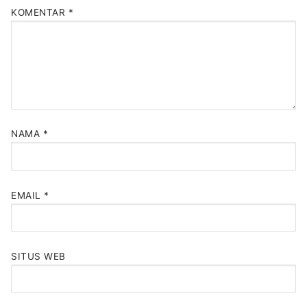
KOMENTAR
*
NAMA
*
EMAIL
*
SITUS WEB