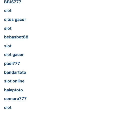
BPJS777
slot
situs gacor
slot
bebasbet88
slot
slot gacor
padi777
bandartoto
slot online
balaptoto
cemara777
slot