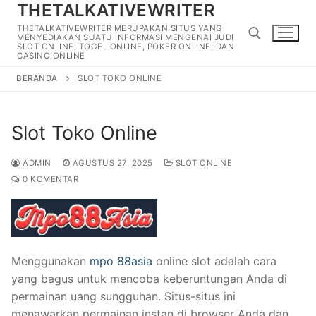
THETALKATIVEWRITER
Lompat
ke
THETALKATIVEWRITER MERUPAKAN SITUS YANG
MENYEDIAKAN SUATU INFORMASI MENGENAI JUDI
konten
SLOT ONLINE, TOGEL ONLINE, POKER ONLINE, DAN
CASINO ONLINE
BERANDA
SLOT TOKO ONLINE
Cari:
Slot Toko Online
ADMIN
AGUSTUS 27, 2025
SLOT ONLINE
0 KOMENTAR
Menggunakan
mpo 88asia
online slot adalah cara
yang bagus untuk mencoba keberuntungan Anda di
permainan uang sungguhan. Situs-situs ini
menawarkan permainan instan di browser Anda dan