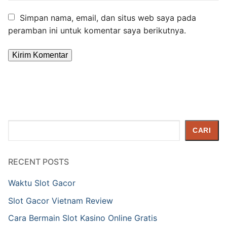
Simpan nama, email, dan situs web saya pada
peramban ini untuk komentar saya berikutnya.
Cari
CARI
RECENT POSTS
Waktu Slot Gacor
Slot Gacor Vietnam Review
Cara Bermain Slot Kasino Online Gratis