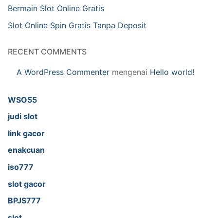
Bermain Slot Online Gratis
Slot Online Spin Gratis Tanpa Deposit
RECENT COMMENTS
A WordPress Commenter
mengenai
Hello world!
WSO55
judi slot
link gacor
enakcuan
iso777
slot gacor
BPJS777
slot