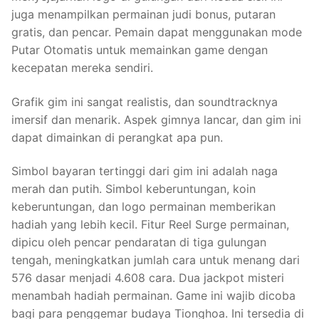
juga menampilkan permainan judi bonus, putaran
gratis, dan pencar. Pemain dapat menggunakan mode
Putar Otomatis untuk memainkan game dengan
kecepatan mereka sendiri.
Grafik gim ini sangat realistis, dan soundtracknya
imersif dan menarik. Aspek gimnya lancar, dan gim ini
dapat dimainkan di perangkat apa pun.
Simbol bayaran tertinggi dari gim ini adalah naga
merah dan putih. Simbol keberuntungan, koin
keberuntungan, dan logo permainan memberikan
hadiah yang lebih kecil. Fitur Reel Surge permainan,
dipicu oleh pencar pendaratan di tiga gulungan
tengah, meningkatkan jumlah cara untuk menang dari
576 dasar menjadi 4.608 cara. Dua jackpot misteri
menambah hadiah permainan. Game ini wajib dicoba
bagi para penggemar budaya Tionghoa. Ini tersedia di