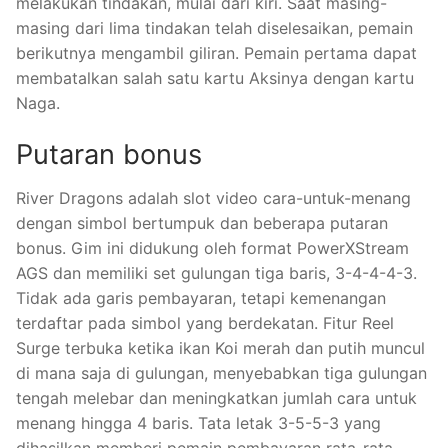
melakukan tindakan, mulai dari kiri. Saat masing-
masing dari lima tindakan telah diselesaikan, pemain
berikutnya mengambil giliran. Pemain pertama dapat
membatalkan salah satu kartu Aksinya dengan kartu
Naga.
Putaran bonus
River Dragons adalah slot video cara-untuk-menang
dengan simbol bertumpuk dan beberapa putaran
bonus. Gim ini didukung oleh format PowerXStream
AGS dan memiliki set gulungan tiga baris, 3-4-4-4-3.
Tidak ada garis pembayaran, tetapi kemenangan
terdaftar pada simbol yang berdekatan. Fitur Reel
Surge terbuka ketika ikan Koi merah dan putih muncul
di mana saja di gulungan, menyebabkan tiga gulungan
tengah melebar dan meningkatkan jumlah cara untuk
menang hingga 4 baris. Tata letak 3-5-5-3 yang