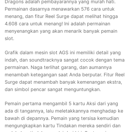
Dragons adalah pembayarannya yang murah hati.
Permainan dasarnya menawarkan 576 cara untuk
menang, dan fitur Reel Surge dapat melihat hingga
4.608 cara untuk menang! Ini adalah permainan
menyenangkan yang akan menarik banyak pemain
slot.
Grafik dalam mesin slot AGS ini memiliki detail yang
indah, dan soundtracknya sangat cocok dengan tema
permainan. Naga terlihat garang, dan aumannya
menambah ketegangan saat Anda berputar. Fitur Reel
Surge dapat menambah banyak kemenangan ekstra,
dan simbol pencar sangat menguntungkan.
Pemain pertama mengambil 5 kartu Aksi dari yang
ada di tangannya, lalu meletakkannya menghadap ke
bawah di depannya. Pemain yang tersisa kemudian
mengungkapkan kartu Tindakan mereka sendiri dan