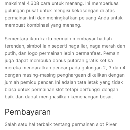
maksimal 4.608 cara untuk menang. Ini memperluas
gulungan pusat untuk mengisi kekosongan di atas
permainan inti dan meningkatkan peluang Anda untuk
membuat kombinasi yang menang.
Sementara ikon kartu bermain membayar hadiah
terendah, simbol lain seperti naga liar, naga merah dan
putih, dan logo permainan lebih bermanfaat. Pemain
juga dapat membuka bonus putaran gratis ketika
mereka mendaratkan pencar pada gulungan 2, 3 dan 4
dengan masing-masing penghargaan dikalikan dengan
jumlah pemicu pencar. Ini adalah tata letak yang tidak
biasa untuk permainan slot tetapi berfungsi dengan
baik dan dapat menghasilkan kemenangan besar.
Pembayaran
Salah satu hal terbaik tentang permainan slot River