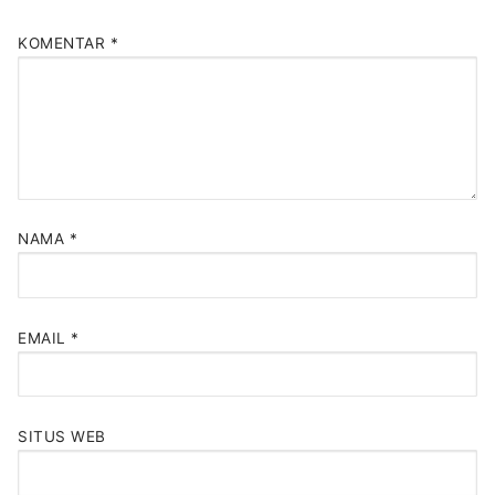
KOMENTAR
*
NAMA
*
EMAIL
*
SITUS WEB