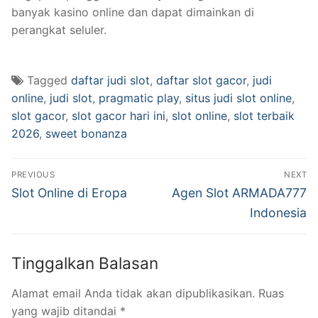
banyak kasino online dan dapat dimainkan di
perangkat seluler.
Tagged
daftar judi slot
,
daftar slot gacor
,
judi
online
,
judi slot
,
pragmatic play
,
situs judi slot online
,
slot gacor
,
slot gacor hari ini
,
slot online
,
slot terbaik
2026
,
sweet bonanza
Navigasi
PREVIOUS
NEXT
pos
Previous
Next
Slot Online di Eropa
Agen Slot ARMADA777
post:
post:
Indonesia
Tinggalkan Balasan
Alamat email Anda tidak akan dipublikasikan.
Ruas
yang wajib ditandai
*