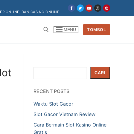
ER ONLINE, DAN CASINO ONLINE
TOMBOL
MENU
lot
Cari
CARI
RECENT POSTS
Waktu Slot Gacor
Slot Gacor Vietnam Review
Cara Bermain Slot Kasino Online
Gratis