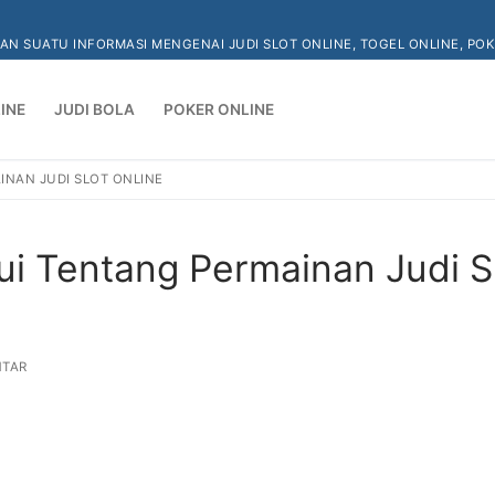
N SUATU INFORMASI MENGENAI JUDI SLOT ONLINE, TOGEL ONLINE, POK
INE
JUDI BOLA
POKER ONLINE
INAN JUDI SLOT ONLINE
Cari:
ui Tentang Permainan Judi S
TAR