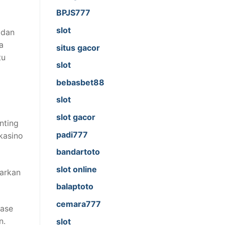
BPJS777
slot
 dan
a
situs gacor
tu
slot
bebasbet88
slot
slot gacor
nting
padi777
kasino
bandartoto
slot online
sarkan
balaptoto
cemara777
tase
n.
slot