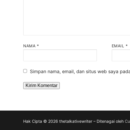
NAMA
*
EMAIL
*
Simpan nama, email, dan situs web saya pada
Hak Cipta © 2026 thetalkativewriter – Ditenagai oleh
Cu