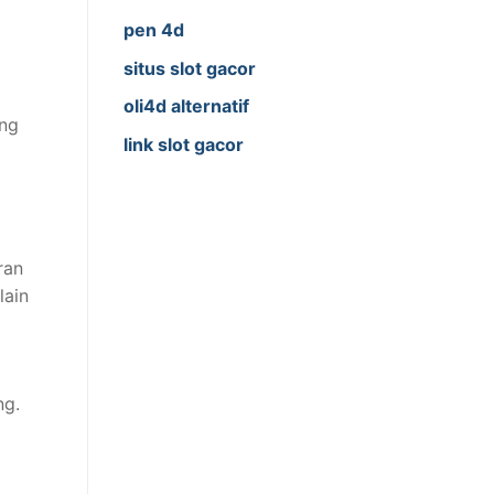
pen 4d
situs slot gacor
oli4d alternatif
ang
link slot gacor
ran
lain
ng.