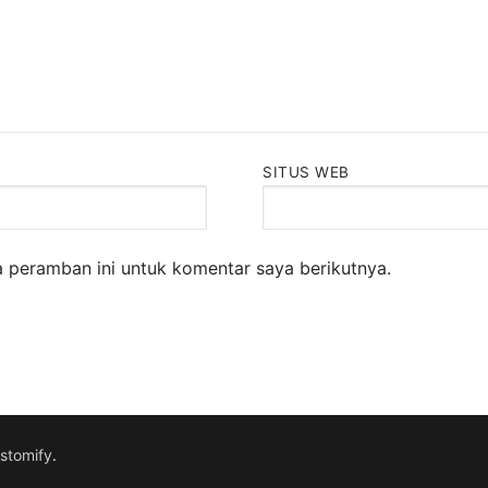
SITUS WEB
 peramban ini untuk komentar saya berikutnya.
stomify
.