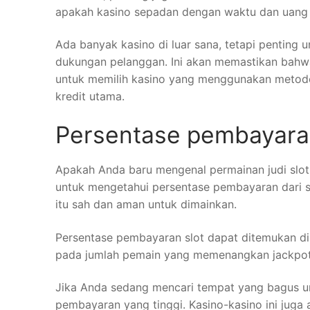
apakah kasino sepadan dengan waktu dan uang
Ada banyak kasino di luar sana, tetapi pentin
dukungan pelanggan. Ini akan memastikan bahw
untuk memilih kasino yang menggunakan metod
kredit utama.
Persentase pembayar
Apakah Anda baru mengenal permainan judi slot 
untuk mengetahui persentase pembayaran dari s
itu sah dan aman untuk dimainkan.
Persentase pembayaran slot dapat ditemukan di 
pada jumlah pemain yang memenangkan jackpot 
Jika Anda sedang mencari tempat yang bagus un
pembayaran yang tinggi. Kasino-kasino ini jug