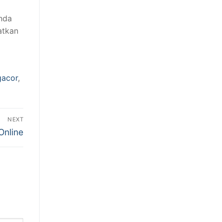
Anda
atkan
gacor
,
NEXT
Online