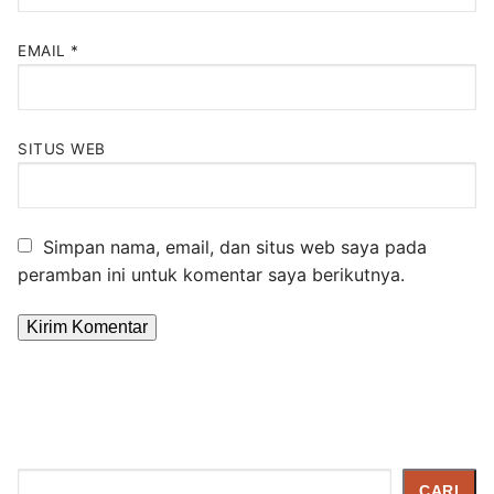
EMAIL
*
SITUS WEB
Simpan nama, email, dan situs web saya pada
peramban ini untuk komentar saya berikutnya.
Cari
CARI