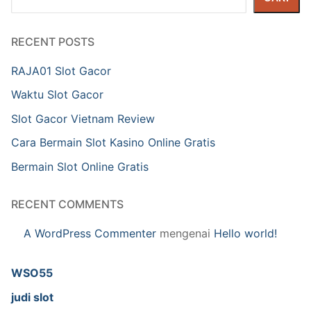
RECENT POSTS
RAJA01 Slot Gacor
Waktu Slot Gacor
Slot Gacor Vietnam Review
Cara Bermain Slot Kasino Online Gratis
Bermain Slot Online Gratis
RECENT COMMENTS
A WordPress Commenter
mengenai
Hello world!
WSO55
judi slot