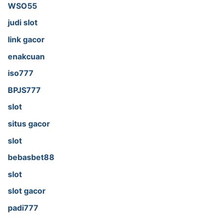
WSO55
judi slot
link gacor
enakcuan
iso777
BPJS777
slot
situs gacor
slot
bebasbet88
slot
slot gacor
padi777