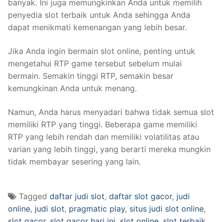
banyak. Ini juga memungkinkan Anda untuk memilih
penyedia slot terbaik untuk Anda sehingga Anda
dapat menikmati kemenangan yang lebih besar.
Jika Anda ingin bermain slot online, penting untuk
mengetahui RTP game tersebut sebelum mulai
bermain. Semakin tinggi RTP, semakin besar
kemungkinan Anda untuk menang.
Namun, Anda harus menyadari bahwa tidak semua slot
memiliki RTP yang tinggi. Beberapa game memiliki
RTP yang lebih rendah dan memiliki volatilitas atau
varian yang lebih tinggi, yang berarti mereka mungkin
tidak membayar sesering yang lain.
Tagged
daftar judi slot
,
daftar slot gacor
,
judi
online
,
judi slot
,
pragmatic play
,
situs judi slot online
,
slot gacor
,
slot gacor hari ini
,
slot online
,
slot terbaik