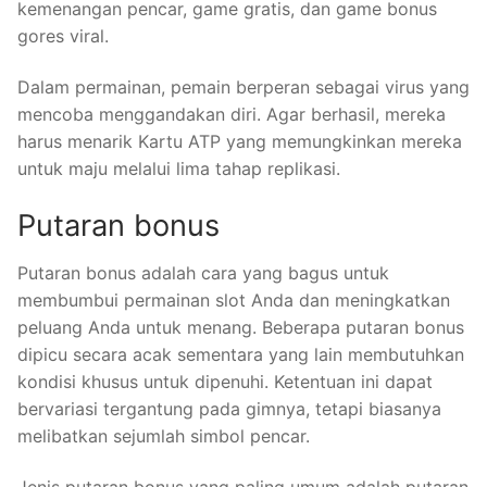
kemenangan pencar, game gratis, dan game bonus
gores viral.
Dalam permainan, pemain berperan sebagai virus yang
mencoba menggandakan diri. Agar berhasil, mereka
harus menarik Kartu ATP yang memungkinkan mereka
untuk maju melalui lima tahap replikasi.
Putaran bonus
Putaran bonus adalah cara yang bagus untuk
membumbui permainan slot Anda dan meningkatkan
peluang Anda untuk menang. Beberapa putaran bonus
dipicu secara acak sementara yang lain membutuhkan
kondisi khusus untuk dipenuhi. Ketentuan ini dapat
bervariasi tergantung pada gimnya, tetapi biasanya
melibatkan sejumlah simbol pencar.